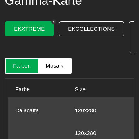
Gamma-Karte
x
EKXTREME
EKCOLLECTIONS
Farben
Mosaik
Farbe
Size
B
Calacatta
120x280
-
120x280
-