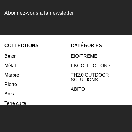
Abonnez-vous à la newsletter
Restez au courant des
dernières nouvelles
COLLECTIONS
CATÉGORIES
Entrez votre email:
Béton
EKXTREME
Abonnez-vous
Métal
EKCOLLECTIONS
Marbre
TH2.0 OUTDOOR
SOLUTIONS
Pierre
ABITO
Bois
Terre cuite
INSPIRATIONS
AGENCE
Salle de bain
Enterprise