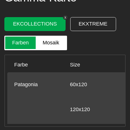
x
EKCOLLECTIONS
EKXTREME
Farben
Mosaik
Farbe
Size
B
Patagonia
60x120
-
120x120
-