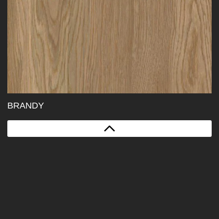
BRANDY
Gamma-Karte
x
EKCOLLECTIONS
EKXTREME