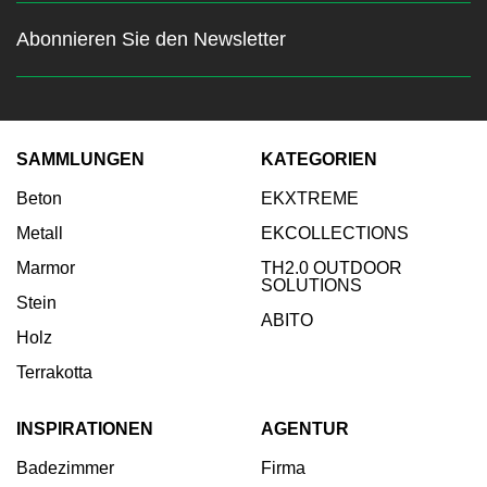
Abonnieren Sie den Newsletter
Bleiben Sie über die neuesten
Nachrichten auf dem
Laufenden
SAMMLUNGEN
KATEGORIEN
Beton
EKXTREME
Geben Sie Ihre E-Mail ein:
Metall
EKCOLLECTIONS
Abonnieren
Marmor
TH2.0 OUTDOOR
SOLUTIONS
Stein
ABITO
Holz
Terrakotta
INSPIRATIONEN
AGENTUR
Badezimmer
Firma