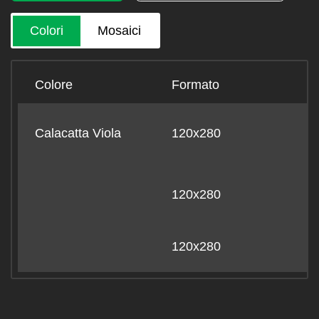
Colori
Mosaici
Colore
Formato
B
Calacatta Viola
120x280
-
120x280
B
120x280
-