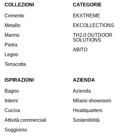
COLLEZIONI
CATEGORIE
Inserisci la tua email:
Cemento
EKXTREME
Iscriviti
Metallo
EKCOLLECTIONS
Marmo
TH2.0 OUTDOOR
SOLUTIONS
Pietra
ABITO
Legno
Terracotta
ISPIRAZIONI
AZIENDA
Bagno
Azienda
Interni
Milano showroom
Cucina
Headquarters
Attività commerciali
Sostenibilità
Soggiorno