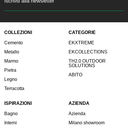
Iscriviti alla newsletter
Resta sempre aggiornato sulle
ultime news
COLLEZIONI
CATEGORIE
Inserisci la tua email:
Cemento
EKXTREME
Iscriviti
Metallo
EKCOLLECTIONS
Marmo
TH2.0 OUTDOOR
SOLUTIONS
Pietra
ABITO
Legno
Terracotta
ISPIRAZIONI
AZIENDA
Bagno
Azienda
Interni
Milano showroom