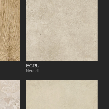
ECRU
Nereidi