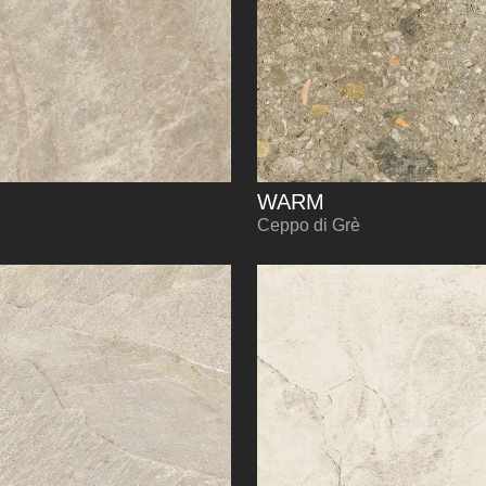
WARM
Ceppo di Grè