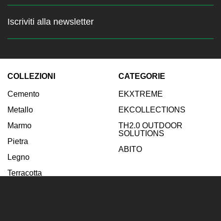
Iscriviti alla newsletter
Resta sempre aggiornato sulle
ultime news
COLLEZIONI
CATEGORIE
Inserisci la tua email:
Cemento
EKXTREME
Iscriviti
Metallo
EKCOLLECTIONS
Marmo
TH2.0 OUTDOOR
SOLUTIONS
Pietra
ABITO
Legno
Terracotta
ISPIRAZIONI
AZIENDA
Bagno
Azienda